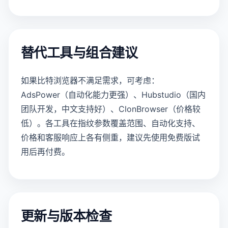
替代工具与组合建议
如果比特浏览器不满足需求，可考虑：
AdsPower（自动化能力更强）、Hubstudio（国内
团队开发，中文支持好）、ClonBrowser（价格较
低）。各工具在指纹参数覆盖范围、自动化支持、
价格和客服响应上各有侧重，建议先使用免费版试
用后再付费。
更新与版本检查