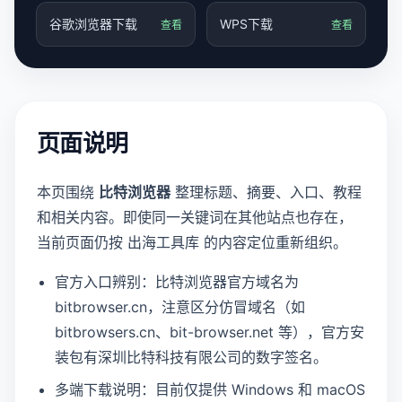
谷歌浏览器下载
WPS下载
查看
查看
页面说明
本页围绕
比特浏览器
整理标题、摘要、入口、教程
和相关内容。即使同一关键词在其他站点也存在，
当前页面仍按 出海工具库 的内容定位重新组织。
官方入口辨别：比特浏览器官方域名为
bitbrowser.cn，注意区分仿冒域名（如
bitbrowsers.cn、bit-browser.net 等），官方安
装包有深圳比特科技有限公司的数字签名。
多端下载说明：目前仅提供 Windows 和 macOS