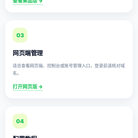
查看桌面版 →
03
网页端管理
适合查看网页端、控制台或账号管理入口，登录前请核对域
名。
打开网页版 →
04