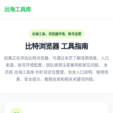
出海工具库
出海工具、浏览器环境、账号运营
比特浏览器 工具指南
如果正在评估比特浏览器，可通过本页了解适用场景、入口
来源、账号环境配置、团队使用注意事项和常见问题。 本
页按 出海工具库 的栏目定位整理，包含入口说明、使用场
景、安全提示、教程信息和相关关键词内链。